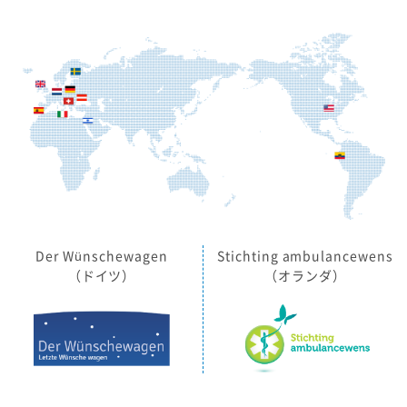
Der Wünschewagen
Stichting ambulancewens
（ドイツ）
（オランダ）